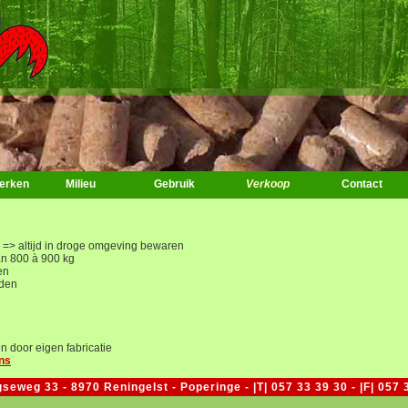
erken
Milieu
Gebruik
Verkoop
Contact
) => altijd in droge omgeving bewaren
an 800 à 900 kg
en
rden
en door eigen fabricatie
ens
weg 33 - 8970 Reningelst - Poperinge - |T| 057 33 39 30 - |F| 057 